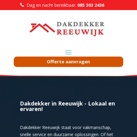
Dag en nacht bereikbaar:
085 303 2436

Offerte aanvragen
Dakdekker in Reeuwijk - Lokaal en
ervaren!
Dakdekker Reeuwijk staat voor vakmanschap,
snelle service en duurzame oplossingen. Of het