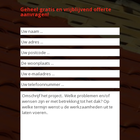
Geheel gratis en vrijblijvend offerte
aanvragen!
Uw
naam
(Vereist)
Uw
adres
(Vereist)
Uw
postcode
(Vereist)
De
woonplaats
(Vereist)
Uw
e-
Uw
mailadres
(Vereist)
telefoonnummer
(Vereist)
Omschrijving
werkzaamheden
(Vereist)